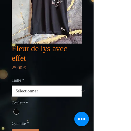
Fleur de lys avec
effet
Prix
25,00 €
Taille
*
Couleur
*
Quantité
*