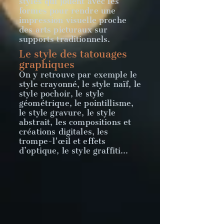
styles qui jouent avec les
formes
pour rendre une
impression visuelle proche
des arts picturaux sur
supports traditionnels.
Le style des tatouages
graphiques
On y retrouve par exemple le
style crayonné, le style naïf, le
style pochoir, le style
géométrique, le pointillisme,
le style gravure, le style
abstrait, les compositions et
créations digitales, les
trompe-l'œil et effets
d’optique, le style graffiti…