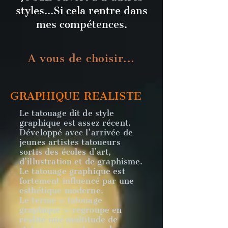
styles...Si cela rentre dans
mes compétences.
A vous de choisir...
GRAPHIQUE REALISTE
Le tatouage dit de style
graphique est assez récent.
Développé avec l’arrivée de
jeunes artistes tatoueurs
sortis des écoles d’art,
d’illustration et de graphisme.
Le tatouage graphique est
fortement influencé par une
esthétique moderne.
Le terme « tatouage
graphique » regroupe en
réalité une multitude de