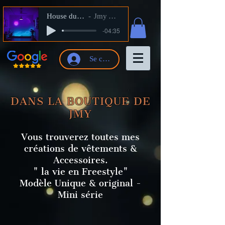
House du Shop
Jmy Artiste
-04:35
Se connecter
DANS LA BOUTIQUE DE
JMY
Vous trouverez toutes mes
créations de vêtements &
Accessoires.
" la vie en Freestyle"
Modèle Unique & original -
Mini série