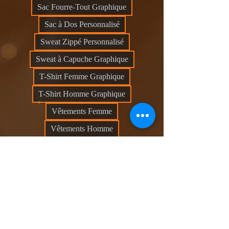
Sac Fourre-Tout Graphique
Sac à Dos Personnalisé
Sweat Zippé Personnalisé
Sweat à Capuche Graphique
T-Shirt Femme Graphique
T-Shirt Homme Graphique
Vêtements Femme
Vêtements Homme
0 article