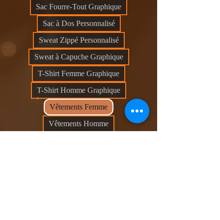
Sac Fourre-Tout Graphique
Sac à Dos Personnalisé
Sweat Zippé Personnalisé
Sweat à Capuche Graphique
T-Shirt Femme Graphique
T-Shirt Homme Graphique
Vêtements Femme
Vêtements Homme
0 article