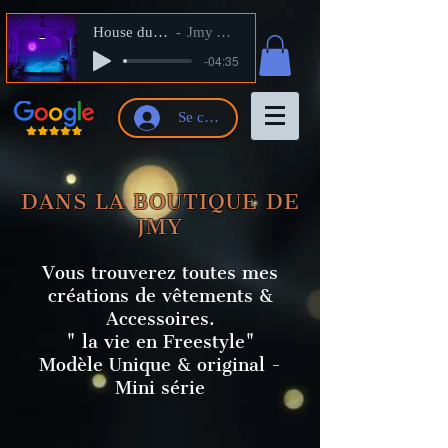
House du Shop
Jmy Artiste
-04:35
Se connecter
DANS LA BOUTIQUE DE
JMY
Vous trouverez toutes mes
créations de vêtements &
Accessoires.
" la vie en Freestyle"
Modèle Unique & original -
Mini série