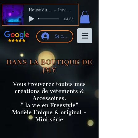
House du Shop
Jmy Artiste
-04:35
Se connecter
DANS LA BOUTIQUE DE
JMY
Vous trouverez toutes mes
créations de vêtements &
Accessoires.
" la vie en Freestyle"
Modèle Unique & original -
Mini série