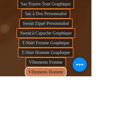
Sac Fourre-Tout Graphique
Sac à Dos Personnalisé
Sweat Zippé Personnalisé
Sweat à Capuche Graphique
T-Shirt Femme Graphique
T-Shirt Homme Graphique
Vêtements Femme
Vêtements Homme
0 article